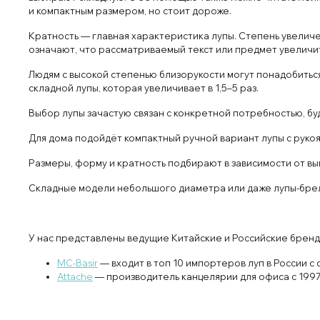
и компактным размером, но стоит дороже.
Кратность — главная характеристика лупы. Степень увеличе
означают, что рассматриваемый текст или предмет увеличится
Людям с высокой степенью близорукости могут понадобиться 
складной лупы, которая увеличивает в 1,5–5 раз.
Выбор лупы зачастую связан с конкретной потребностью, бу
Для дома подойдёт компактный ручной вариант лупы с руко
Размеры, форму и кратность подбирают в зависимости от вы
Складные модели небольшого диаметра или даже лупы-брело
У нас представлены ведущие Китайские и Российские бренд
MC-Basir
— входит в топ 10 импортеров луп в России 
Attache
— производитель канцелярии для офиса с 1997