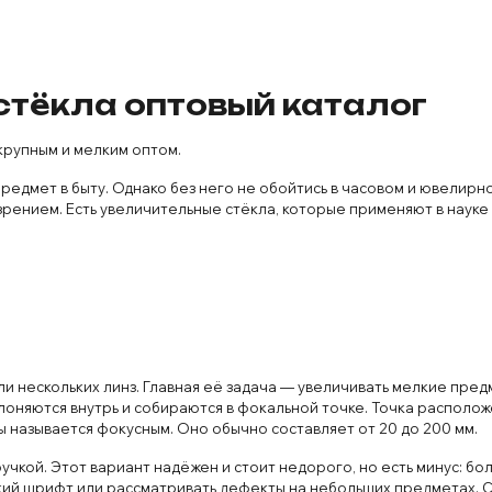
стёкла оптовый каталог
крупным и мелким оптом.
едмет в быту. Однако без него не обойтись в часовом и ювелирно
 зрением. Есть увеличительные стёкла, которые применяют в науке 
ли нескольких линз. Главная её задача — увеличивать мелкие пре
лоняются внутрь и собираются в фокальной точке. Точка располо
ы называется фокусным. Оно обычно составляет от 20 до 200 мм.
чкой. Этот вариант надёжен и стоит недорого, но есть минус: бол
кий шрифт или рассматривать дефекты на небольших предметах. 