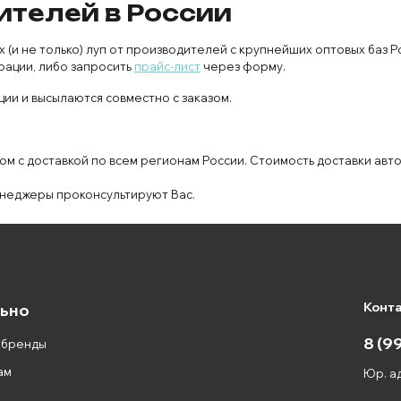
ителей в России
и не только) луп от производителей с крупнейших оптовых баз Р
рации, либо запросить
прайс-лист
через форму.
ии и высылаются совместно с заказом.
ом с доставкой по всем регионам России. Стоимость доставки авт
неджеры проконсультируют Вас.
Конт
ьно
8 (9
 бренды
ам
Юр. ад