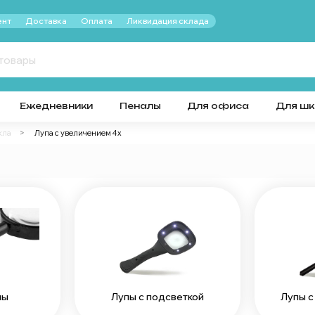
нт
Доставка
Оплата
Ликвидация склада
Ежедневники
Пеналы
Для офиса
Для ш
кла
Лупа с увеличением 4x
пы
Лупы с подсветкой
Лупы с