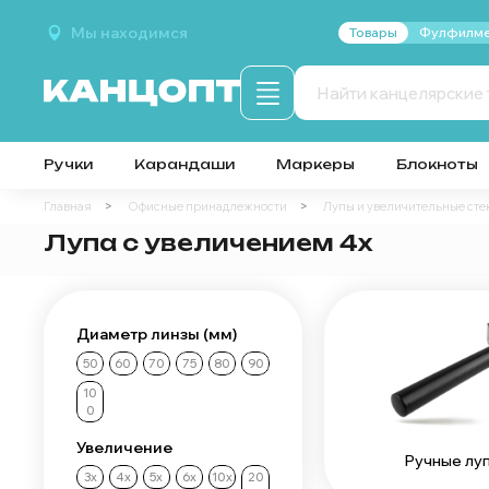
Мы находимся
Товары
Фулфилме
Ручки
Карандаши
Маркеры
Блокноты
Главная
Офисные принадлежности
Лупы и увеличительные сте
Лупа с увеличением 4x
Диаметр линзы (мм)
50
60
70
75
80
90
10
0
Увеличение
Ручные лу
3х
4х
5х
6х
10х
20