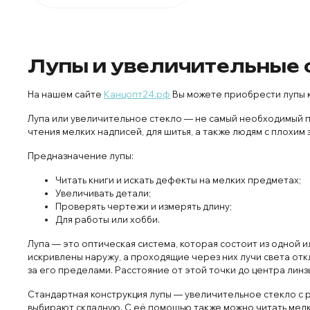
Лупы и увеличительные 
На нашем сайте
Канцопт24.рф
Вы можете приобрести лупы 
Лупа или увеличительное стекло — не самый необходимый пр
чтения мелких надписей, для шитья, а также людям с плохим
Предназначение лупы:
Читать книги и искать дефекты на мелких предметах;
Увеличивать детали;
Проверять чертежи и измерять длину;
Для работы или хобби.
Лупа — это оптическая система, которая состоит из одной и
искривлены наружу, а проходящие через них лучи света отк
за его пределами. Расстояние от этой точки до центра линз
Стандартная конструкция лупы — увеличительное стекло с ру
выбирают складную. С её помощью также можно читать мел