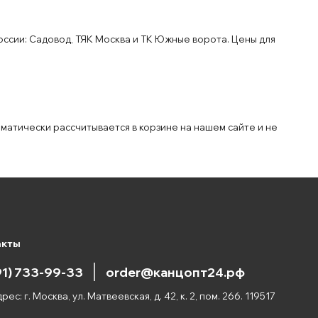
оссии: Садовод, ТЯК Москва и ТК Южные ворота. Цены для
оматически рассчитывается в корзине на нашем сайте и не
акты
91) 733-99-33
order@канцопт24.рф
рес: г. Москва, ул. Матвеевская, д. 42, к. 2, пом. 266. 119517