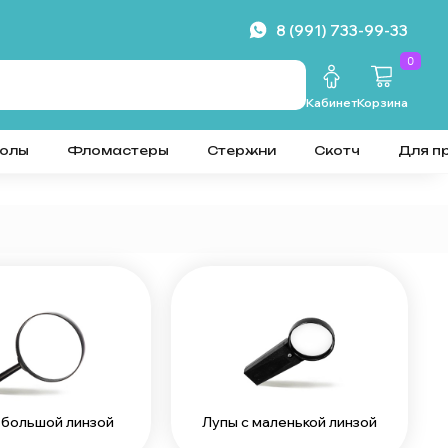
8 (991) 733-99-33
0
Кабинет
Корзина
колы
Фломастеры
Стержни
Скотч
Для п
 большой линзой
Лупы с маленькой линзой