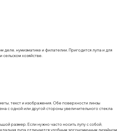
м деле, нумизматике и филателии. Пригодится лупа и для
и сельском хозяйстве.
дметы, текст и изображения. Обе поверхности линзы
жена с одной или другой стороны увеличительного стекла
ьшой размер. Если нужно часто носить лупу с собой,
Складная лупа отличается удобным эргономичным дизайном