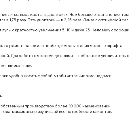
ния линзы выражается в диоптриях. Чем больше это значение, тем
 в 1,75 раза. Пять диоптрий — в 2,25 раза. Линза с оптической си
лупы с кратностью увеличения 5, 10 и даже 25. Человеку с хорош
дь то ремонт часов или необходимость чтения мелкого шрифта.
яткой. Для работы с мелкими деталями — небольшие увеличительн
полняемых задач.
ки удобно носить с собой, чтобы читать мелкие надписи.
ы:
с собственным производством более 10 000 наименований.
 года, максимально изучивший все потребности клиентов.