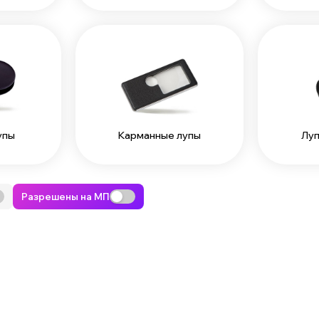
упы
Карманные лупы
Луп
Разрешены на МП