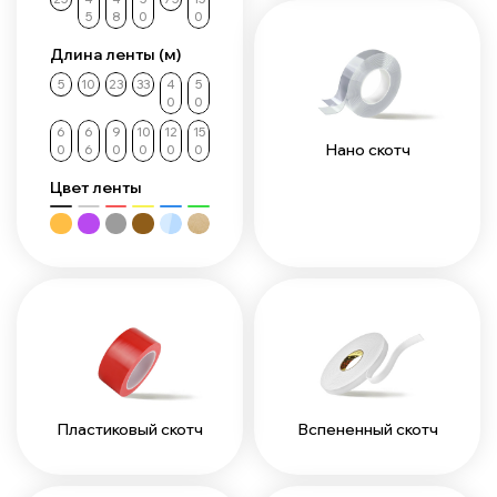
5
8
0
0
Длина ленты (м)
5
10
23
33
4
5
0
0
6
6
9
10
12
15
Нано скотч
0
6
0
0
0
0
Цвет ленты
Пластиковый скотч
Вспененный скотч