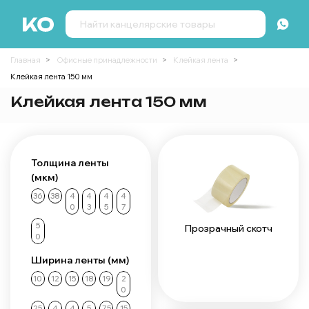
Главная
Офисные принадлежности
Клейкая лента
Клейкая лента 150 мм
Клейкая лента 150 мм
Толщина ленты
(мкм)
36
38
4
4
4
4
0
3
5
7
5
Прозрачный скотч
0
Ширина ленты (мм)
10
12
15
18
19
2
0
25
4
4
5
75
15