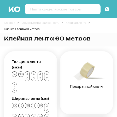
Главная
Офисные принадлежности
Клейкая лента
Клейкая лента 60 метров
Клейкая лента 60 метров
Толщина ленты
(мкм)
36
38
4
4
4
4
0
3
5
7
5
Прозрачный скотч
0
Ширина ленты (мм)
10
12
15
18
19
2
0
25
4
4
5
75
15