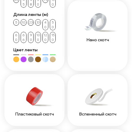
5
8
0
0
Длина ленты (м)
5
10
23
33
4
5
0
0
6
6
9
10
12
15
Нано скотч
0
6
0
0
0
0
Цвет ленты
Пластиковый скотч
Вспененный скотч