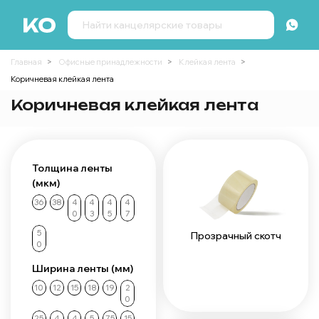
Главная
Офисные принадлежности
Клейкая лента
Коричневая клейкая лента
Коричневая клейкая лента
Толщина ленты
(мкм)
36
38
4
4
4
4
0
3
5
7
5
Прозрачный скотч
0
Ширина ленты (мм)
10
12
15
18
19
2
0
25
4
4
5
75
15