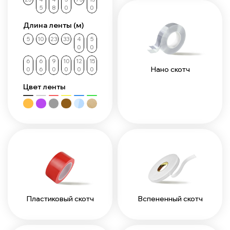
5
8
0
0
Длина ленты (м)
5
10
23
33
4
5
0
0
6
6
9
10
12
15
Нано скотч
0
6
0
0
0
0
Цвет ленты
Пластиковый скотч
Вспененный скотч