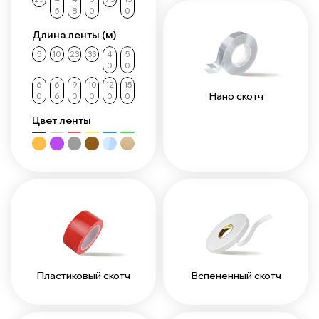
5
8
0
0
Длина ленты (м)
5
10
23
33
4
5
0
0
6
6
9
10
12
15
Нано скотч
0
6
0
0
0
0
Цвет ленты
Пластиковый скотч
Вспененный скотч