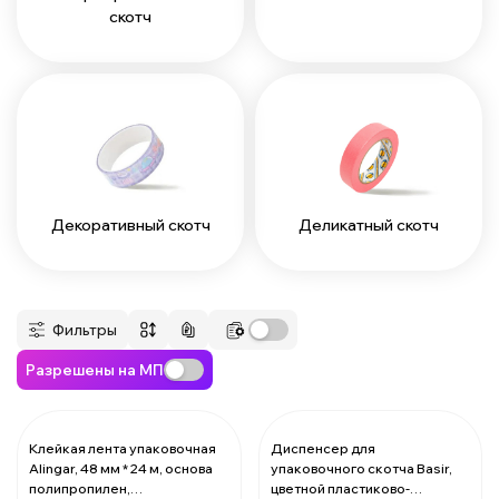
скотч
Декоративный скотч
Деликатный скотч
Фильтры
Разрешены на МП
Клейкая лента упаковочная
Диспенсер для
Alingar, 48 мм * 24 м, основа
упаковочного скотча Basir,
За 1 ленту:
65.16 ₽
За 1 диспенсер:
155.85 ₽
полипропилен,
цветной пластиково-
Мин. 12 шт:
781.92 ₽
Мин. 20 шт:
3117.0 ₽