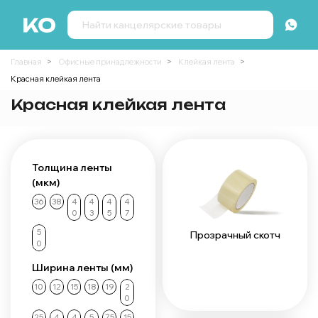
Главная
Офисные принадлежности
Клейкая лента
Красная клейкая лента
Красная клейкая лента
Толщина ленты
(мкм)
36
38
4
4
4
4
0
3
5
7
5
Прозрачный скотч
0
Ширина ленты (мм)
10
12
15
18
19
2
0
25
4
4
5
75
15