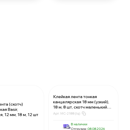
Клейкая лента тонкая
канцелярская 18 мм (узкий),
нта (скотч)
18 м, 8 шт, скотч маленький
ая Basir,
прозрачный MC-Basir,
Арт:
MC-2188 (lq)
, 12 мм, 18 м, 12 шт
односторонний
В наличии
Отгрузим:
08.08.2026