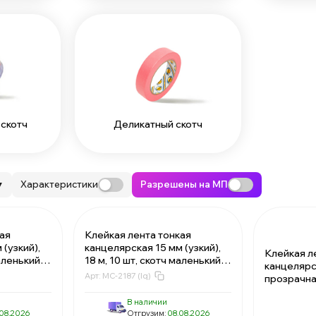
скотч
Деликатный скотч
Характеристики
Разрешены на МП
▼
ая
Клейкая лента тонкая
(узкий),
канцелярская 15 мм (узкий),
Клейкая ле
маленький
18 м, 10 шт, скотч маленький
канцелярск
r,
прозрачный MC-Basir,
Арт:
MC-2187 (lq)
прозрачная
односторонний
В наличии
08.2026
Отгрузим:
08.08.2026