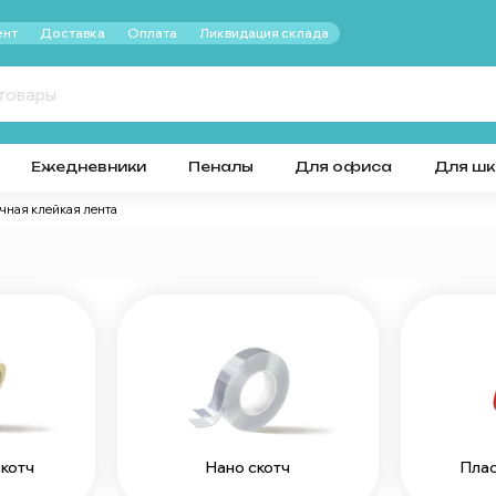
нт
Доставка
Оплата
Ликвидация склада
Ежедневники
Пеналы
Для офиса
Для ш
чная клейкая лента
котч
Нано скотч
Плас