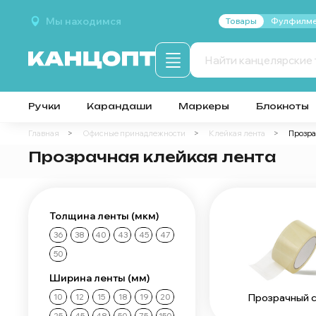
Мы находимся
Товары
Фулфилме
Ручки
Карандаши
Маркеры
Блокноты
Главная
Офисные принадлежности
Клейкая лента
Прозра
Прозрачная клейкая лента
Толщина ленты (мкм)
36
38
40
43
45
47
50
Ширина ленты (мм)
Прозрачный с
10
12
15
18
19
20