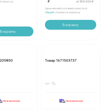
₽
от 300 000 ₽
 заказ:
шт.
Мин.
шт:
₽
В упаковке
шт:
₽
Цена меняется в зависимости от
общей
стоимости корзины.
.
В корзину
В корзину
6205850
Товар 1671503737
Арт:
₽
За
:
₽
₽
Мин.
шт:
₽
е
шт:
₽
В упаковке
шт:
₽
Не в наличии
Не в наличии
₽
За
:
₽