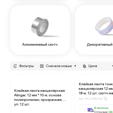
Алюминиевый скотч
Декоративный 
Фильтры
сначала новые
Цена
▼
Клейкая лента тонк
канцелярская 12 мм 
Клейкая лента канцелярская
18 м, 12 шт, скотч 
Alingar, 12 мм * 10 м, основа
прозрачный MC-Basi
Арт:
MC-2186 (lq)
полипропилен, прозрачная,
односторонний
уп. 12 шт.
В наличии
Отгрузим:
08.