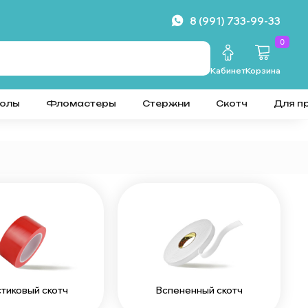
8 (991) 733-99-33
0
Кабинет
Корзина
колы
Фломастеры
Стержни
Скотч
Для п
тиковый скотч
Вспененный скотч