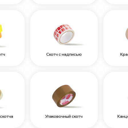
отч
Скотч с надписью
Кра
скотча
Упаковочный скотч
Канц