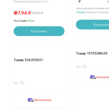
₽
о
Минимальный заказ: 12 шт.
Мин.
шт:
₽
В упаковке
шт:
₽
Цена меняется в зависим
7.94 ₽
общей
стоимости корзин
11.34 ₽
На складе:
96 шт.
В корзин
В корзину
Товар 1515538625
Товар 326205611
Арт:
Не в нал
Арт:
За
:
₽
:
Мин.
шт:
₽
Минимально
шт:
В упаковке
шт:
₽
В упаковке
шт:
Не в наличии
Цены указаны со 
За
:
₽