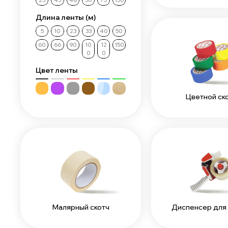
25
45
48
50
75
150
Длина ленты (м)
5
10
23
33
40
50
60
66
90
10
12
150
0
0
Цвет ленты
Цветной ск
Малярный скотч
Диспенсер для 