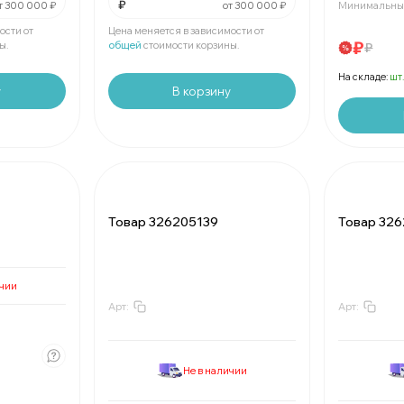
₽
т 300 000 ₽
от 300 000 ₽
Минимальный
Мин.
шт:
₽
В упаковке
шт:
₽
ости от
Цена меняется в зависимости от
₽
ы.
общей
стоимости корзины.
₽
На складе:
шт
у
В корзину
Товар 326205139
Товар 32
ичии
Арт:
Арт:
За
:
₽
За
:
₽
Мин.
шт:
₽
Мин.
шт:
₽
В упаковке
шт:
₽
В упаковк
₽
Не в наличии
скидкой
За
:
₽
За
: