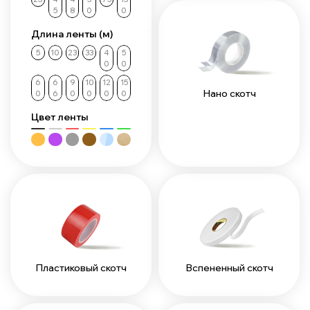
5
8
0
0
Длина ленты (м)
5
10
23
33
4
5
0
0
6
6
9
10
12
15
Нано скотч
0
6
0
0
0
0
Цвет ленты
Пластиковый скотч
Вспененный скотч