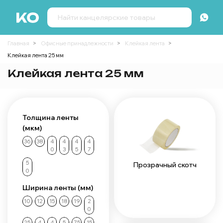
Главная
Офисные принадлежности
Клейкая лента
Клейкая лента 25 мм
Клейкая лента 25 мм
Толщина ленты
(мкм)
36
38
4
4
4
4
0
3
5
7
5
Прозрачный скотч
0
Ширина ленты (мм)
10
12
15
18
19
2
0
25
4
4
5
75
15