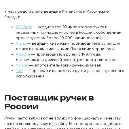
Ручки оптовый каталог
На сайте
Канцопт24.рф
Вы сможете купить ручки оптом на
любой вкус из нашего каталога письменных
принадлежностей.
Виды ручек, представленных на сайте:
Шариковые ручки
— Разновидность ручек, при письме
которыми чернила переносятся из резервуара на
бумагу вращающимся шариком.
Гелевые ручки
— В гелевой ручке используются
чернила, в которых пигмент суспендирован в геле на
водной основе.
Масляные ручки
— Масляные ручки отличаются
высокой мягкостью и комфортом письма за счет
повышенного содержания масла в чернилах. Имеется
шариковый наконечник и по своей сути является
разновидностью шариковой ручки.