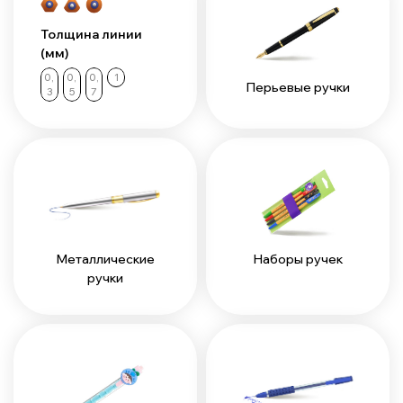
Толщина линии
(мм)
0,
0,
0,
1
Перьевые ручки
3
5
7
Наборы ручек
Металлические
ручки