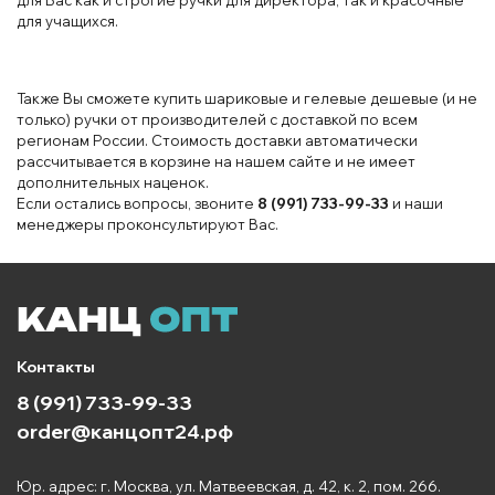
Ручки роллеры
— Смесь гелевой и шариковой ручки.
Разновидность ручки, в которой для письма
используется стержень, заполненный чернилами, с
шариковым пишущим узлом на конце.
Ручки линеры
— Вид капиллярной ручки с чернилами на
водной основе. Предназначен для рисования тонкими,
насыщенными линиями и используется в работе
дизайнеров, архитекторов, для чертежей и
оформительских работ.
Перьевые ручки
— Ручка с перьевым наконечником в
виде металлической пластинки, с которой чернила
переносятся на бумагу.
Капиллярные ручки
— В капиллярных ручках
используется волокнистый материал (тампон,
пропитанный чернилами на водной основе), который
вставлен в металлическую трубку.
Ручки пиши-стирай
— Ручки с ластиком и стирающимися
чернилами. Чтобы внести исправления, достаточно
потереть надпись специальным ластиком,
расположенным на корпусе ручки. Во время трения
происходит нагревание и чернила обесцвечиваются,
тем самым делая все исправления незаметными, без
повреждения бумаги.
Детские ручки
— Цветные, красочные ручки с