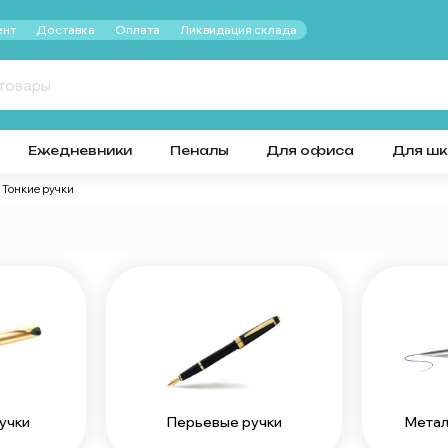
нт
Доставка
Оплата
Ликвидация склада
Ежедневники
Пеналы
Для офиса
Для ш
Тонкие ручки
Перьевые ручки
учки
Метал