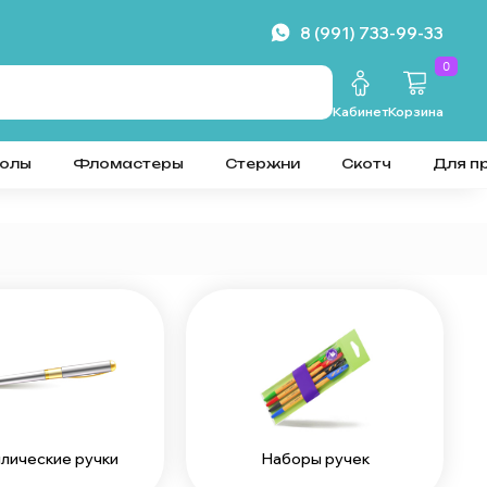
8 (991) 733-99-33
0
Кабинет
Корзина
колы
Фломастеры
Стержни
Скотч
Для п
Наборы ручек
лические ручки