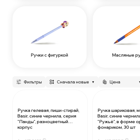
Ручки с фигуркой
Масляные р
Фильтры
сначала новые
Цена
▼
Ручка гелевая, пиши-стирай,
Ручка шариковая, м
Basir, синие чернила, серия
Basir, синие чернил
"Панды", разноцветный
"Ружьё", в форме о
корпус
фонариком, 30 шт