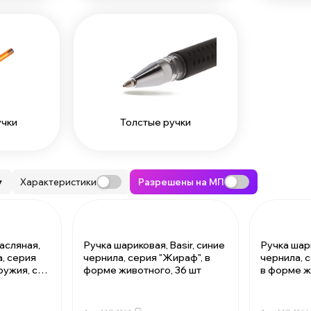
учки
Толстые ручки
Характеристики
Разрешены на МП
▼
асляная,
Ручка шариковая, Basir, синие
Ручка шари
а, серия
чернила, серия "Жираф", в
чернила, 
ружия, с
форме животного, 36 шт
в форме ж