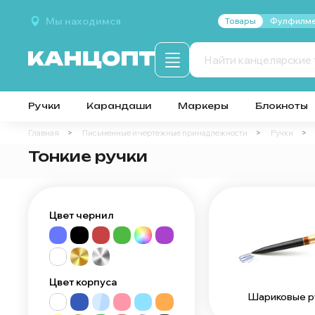
Мы находимся
Товары
Фулфилме
Ручки
Карандаши
Маркеры
Блокноты
Главная
Письменные и чертежные принадлежности
Ручки
Тонкие ручки
Цвет чернил
Цвет корпуса
Шариковые р