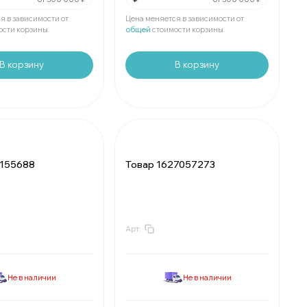
₽
Мин.
шт:
₽
е
шт:
₽
В упаковке
шт:
₽
я в зависимости от
Цена меняется в зависимости от
ости корзины.
общей
стоимости корзины.
В корзину
В корзину
3155688
Товар 1627057273
Арт:
₽
За
:
₽
₽
Мин.
шт:
₽
е
шт:
₽
В упаковке
шт:
₽
Не в наличии
Не в наличии
₽
За
:
₽
₽
Мин.
шт:
₽