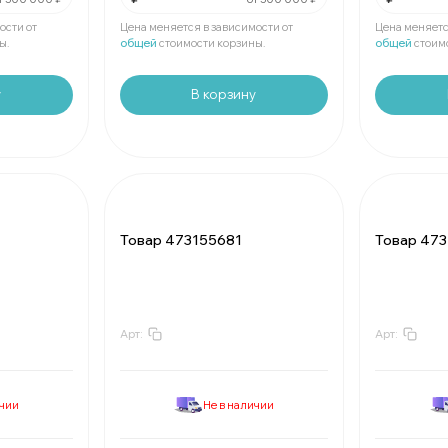
Мин.
шт:
₽
Мин.
шт:
В упаковке
шт:
₽
В упаковк
ости от
Цена меняется в зависимости от
Цена меняетс
ы.
общей
стоимости корзины.
общей
стоим
у
В корзину
Товар 473155681
Товар 47
Арт:
Арт:
За
:
₽
За
:
Мин.
шт:
₽
Мин.
шт:
В упаковке
шт:
₽
В упаковк
ичии
Не в наличии
За
:
₽
За
:
Мин.
шт:
₽
Мин.
шт: