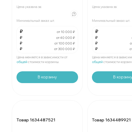
В упаковке
шт:
₽
В упаковке
шт:
₽
Цена указана за:
Цена указана за:
За
:
₽
За
:
₽
Минимальный заказ:
шт.
Минимальный заказ:
шт.
Мин.
шт:
₽
Мин.
шт:
₽
В упаковке
шт:
₽
В упаковке
шт:
₽
₽
₽
от 10 000 ₽
₽
₽
от 40 000 ₽
₽
₽
За
:
₽
За
:
₽
от 100 000 ₽
о
₽
₽
от 300 000 ₽
о
Мин.
шт:
₽
Мин.
шт:
₽
В упаковке
шт:
₽
В упаковке
шт:
₽
Цена меняется в зависимости от
Цена меняется в зависим
общей
стоимости корзины.
общей
стоимости корзин
В корзину
В корзин
Товар 1634487521
Товар 1634489921