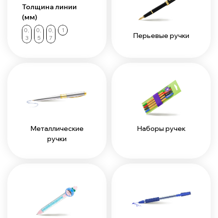
Толщина линии
(мм)
0,
0,
0,
1
Перьевые ручки
3
5
7
Наборы ручек
Металлические
ручки