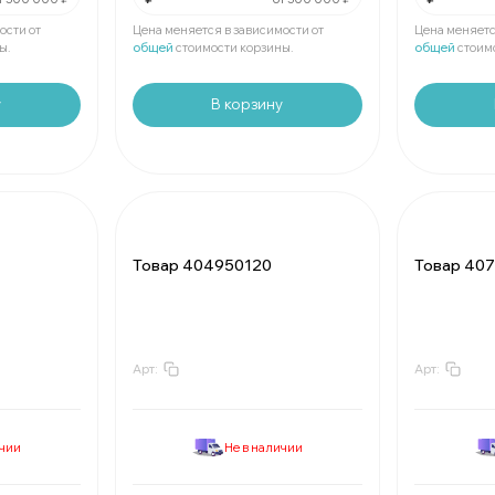
Мин.
шт:
₽
Мин.
шт:
В упаковке
шт:
₽
В упаковк
ости от
Цена меняется в зависимости от
Цена меняетс
ы.
общей
стоимости корзины.
общей
стоим
у
В корзину
Товар 404950120
Товар 40
Арт:
Арт:
За
:
₽
За
:
Мин.
шт:
₽
Мин.
шт:
В упаковке
шт:
₽
В упаковк
ичии
Не в наличии
За
:
₽
За
:
Мин.
шт:
₽
Мин.
шт: