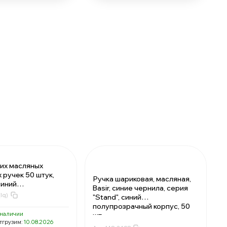
их масляных
 ручек 50 штук,
Ручка шариковая, масляная,
синий
Basir, синие чернила, серия
ачный корпус
lq)
"Stand", синий
w", наконечник 0.7
полупрозрачный корпус, 50
оматическая
 наличии
шт
вая, игольчатый
тгрузим:
10.08.2026