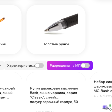
учки
Толстые ручки
Характеристики
Разрешены на МП
▼
Набор син
шариковых
и-стирай,
Ручка шариковая, масляная,
MC-Basir, 
а, синий
Basir, синие чернила, серия
полупрозр
Арт:
MC-927 (
тым
"Classic", синий
серия "Rbo
полупрозрачный корпус, 50
мм, неавт
В
шт
многоразо
О