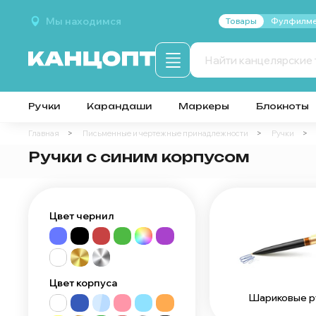
Мы находимся
Товары
Фулфилме
Ручки
Карандаши
Маркеры
Блокноты
Главная
Письменные и чертежные принадлежности
Ручки
Ручки с синим корпусом
Цвет чернил
Цвет корпуса
Шариковые р