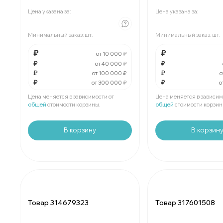
В упаковке
шт:
₽
В упаковке
шт:
₽
Цена указана за:
Цена указана за:
За
:
₽
За
:
₽
Минимальный заказ:
шт.
Минимальный заказ:
шт.
Мин.
шт:
₽
Мин.
шт:
₽
В упаковке
шт:
₽
В упаковке
шт:
₽
₽
₽
от 10 000 ₽
₽
₽
от 40 000 ₽
₽
₽
За
:
₽
За
:
₽
от 100 000 ₽
о
₽
₽
от 300 000 ₽
о
Мин.
шт:
₽
Мин.
шт:
₽
В упаковке
шт:
₽
В упаковке
шт:
₽
Цена меняется в зависимости от
Цена меняется в зависим
общей
стоимости корзины.
общей
стоимости корзин
В корзину
В корзин
Товар 314679323
Товар 317601508