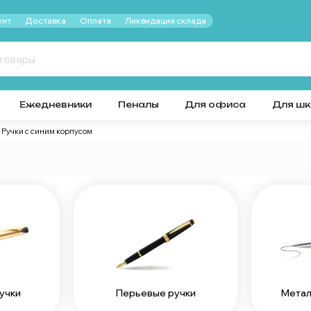
нт
Доставка
Оплата
Ликвидация склада
Ежедневники
Пеналы
Для офиса
Для ш
Ручки с синим корпусом
Перьевые ручки
учки
Метал