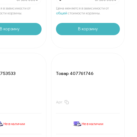
₽
Мин.
шт:
₽
е
шт:
₽
В упаковке
шт:
₽
я в зависимости от
Цена меняется в зависимости от
ости корзины.
общей
стоимости корзины.
В корзину
В корзину
7753533
Товар 407761746
Арт:
₽
За
:
₽
₽
Мин.
шт:
₽
е
шт:
₽
В упаковке
шт:
₽
Не в наличии
Не в наличии
₽
За
:
₽
₽
Мин.
шт:
₽