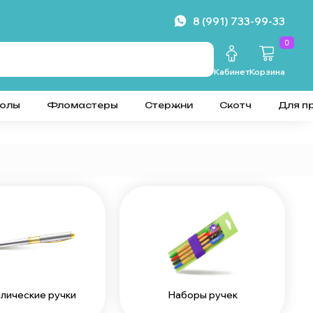
8 (991) 733-99-33
0
Кабинет
Корзина
колы
Фломастеры
Стержни
Скотч
Для п
Наборы ручек
лические ручки